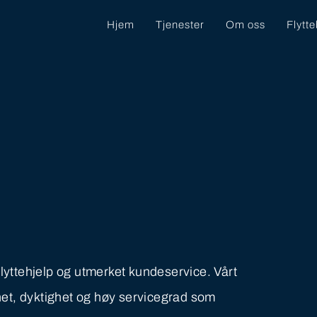
Hjem
Tjenester
Om oss
Flytt
 flyttehjelp og utmerket kundeservice. Vårt
het, dyktighet og høy servicegrad som