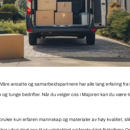
åre ansatte og samarbeidspartnere har alle lang erfaring fra br
e og tunge bedrifter. Når du velger oss i Majoren kan du være t
 Vi bruker kun erfaren mannskap og materialer av høy kvalitet, sl
r i dag gjort oss til et veletablert og foretrukket flyttefirma O