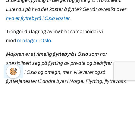
Stavanger, flytting til Bergen og flytting til Trondheim.
Lurer du på hva det koster å flytte? Se vår ovresikt over
hva et flyttebyrå i Oslo koster
.
Trenger du lagring av møbler samarbeider vi
med
minilager i Oslo
.
Majoren er et
rimelig flyttebyrå i Oslo
som har
spesialisert seg på flytting av private og bedrifter
primært i Oslo og omegn, men vi leverer også
flyttetjenester til andre byer i Norge. Flytting, flyttevask
og minilager er våre mest populære og etterspurte
tjenester. Etter 10 år i flyttebransjen har vi lært
at kvaliteten på våre tjenester er helt avgjørende for
våre kunder. De er i dag vår beste markedsføring.
Trenger du hjelp med
utvask av leiligheten etter flytting
?