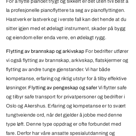
For å flytte pianoet trygt og sikkert er det uten tvil best å
la profesjonelle pianoflyttere ta seg av pianoflyttingen.
Hastverk er lastverk og i verste fall kan det hende at du
sitter igjen med et ødelagt instrument, skader på bygg
og eiendom eller enda verre, en ødelagt rygg.
Flytting av brannskap og arkivskap
For bedrifter utfører
vi også flytting av brannskap, arkivskap, flatskjermer og
flytting av andre tunge gjenstander. Vi har både
kompetanse, erfaring og riktig utstyr for å tilby effektive
løsninger.
Flytting av pengeskap og safer
Vi flytter safe
og tilbyr safe transport for privatpersoner og bedrifter i
Oslo og Akershus. Erfaring og kompetanse er to svært
tungtveiende ord, når det gjelder å jobbe med denne
type løft. Denne type oppdrag er ofte forbundet med
fare. Derfor har våre ansatte spesialutdanning og