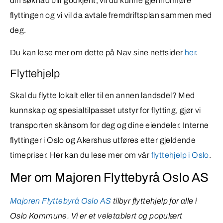
din søknad blir godkjent, vil du kunne gjennomføre
flyttingen og vi vil da avtale fremdriftsplan sammen med
deg.
Du kan lese mer om dette på Nav sine nettsider
her
.
Flyttehjelp
Skal du flytte lokalt eller til en annen landsdel? Med
kunnskap og spesialtilpasset utstyr for flytting, gjør vi
transporten skånsom for deg og dine eiendeler. Interne
flyttinger i Oslo og Akershus utføres etter gjeldende
timepriser. Her kan du lese mer om vår
flyttehjelp i Oslo
.
Mer om Majoren Flyttebyrå Oslo AS
Majoren Flyttebyrå Oslo AS
tilbyr flyttehjelp for alle i
Oslo Kommune. Vi er et veletablert og populært