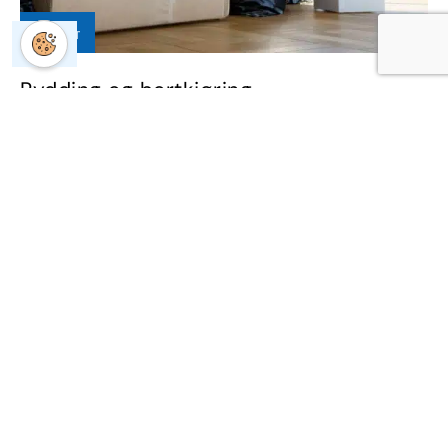
AKTUELT
Rydding og bortkjøring
Trenger du hjelp med rydding og bortkjøring i Oslo? Majoren
Flyttebyrå tilbyr profesjonelle tjenester for privatpersoner og
bedrifter. Vi håndterer sortering, avfallshåndtering og
transport – raskt, trygt og miljøvennlig.
LES MER