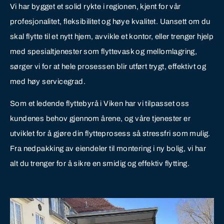
Vi har bygget et solid rykte i regionen, kjent for vår
profesjonalitet, fleksibilitet og høye kvalitet. Uansett om du
skal flytte til et nytt hjem, avvikle et kontor, eller trenger hjelp
med spesialtjenester som flyttevask og mellomlagring,
sørger vi for at hele prosessen blir utført trygt, effektivt og
med høy servicegrad.
Som et ledende flyttebyrå i Viken har vi tilpasset oss
kundenes behov gjennom årene, og våre tjenester er
utviklet for å gjøre din flytteprosess så stressfri som mulig.
Fra nedpakking av eiendeler til montering i ny bolig, vi har
alt du trenger for å sikre en smidig og effektiv flytting.