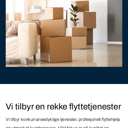
Vi tilbyr en rekke flyttetjenester
Vi tilbyr konkurransedyktige tjenester, profesjonell flyttehjelp
og utmerket kundeservice. Vårt fokus er på kvalitet og